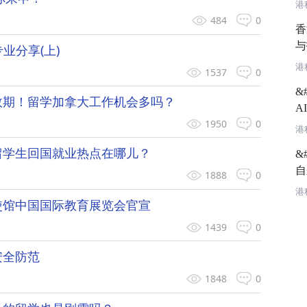
港
484
0
香
与
专业分享(上)
会
港
1537
0
&
效期！留学加拿大工作机会多吗？
A
1950
0
模
港
目
留学生回国就业热点在哪儿？
&
自来
1888
0
大
港
使馆中国国际教育展览会官宣
邀
1439
0
安全防范
1848
0