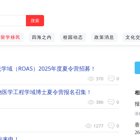
留学移民
四海之内
校园动态
政策消息
文化
域（ROAS）2025年度夏令营招募！
370
0
生物医学工程学域博士夏令营报名召集！
相
386
0
报
港
香
1277
0
2
你来申！