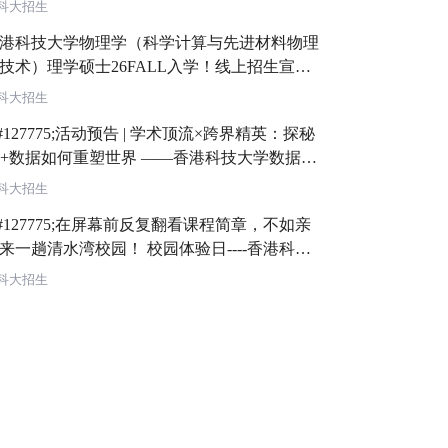
科大招生
港科技大学物理学（科学计算与先进材料物理
技术）理学硕士26FALL入学！线上招生宣讲
科大招生
#127775;活动预告 | 学术顶流×跨界精英：探秘
I+数据如何重塑世界 ——香港科技大学数据建
理学硕士项目线上跨业界深度对话 (暨DDM项
科大招生
介绍)
#127775;在屏幕前反复翻看课程简章，不如亲
一趟清水湾校园！ 校园体验日----香港科技
学工学院理学硕士MSc课程专场 &#128079;诚
科大招生
优秀学子到访清水湾校园！