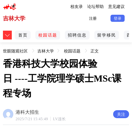
校友录
论坛帮助
意见建议
吉林大学
注册
登录
首页
校园话题
招聘信息
留学移民
四
世眼随观社区
吉林大学
校园话题
正文
香港科技大学校园体验
[不良信息举报]
日 ----工学院理学硕士MSc课
程专场
港科大招生
关注
2025/7/21 15:45:49
LV.连长